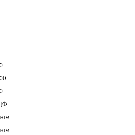
0
00
0
ДФ
нге
нге