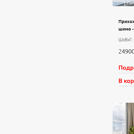
Прихо
шимо -
ШхВхГ:
24900
Подр
В ко