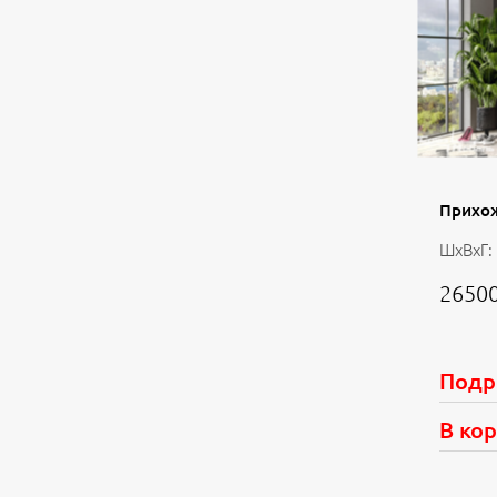
Прихож
ШхВхГ:
26500
Подр
В ко