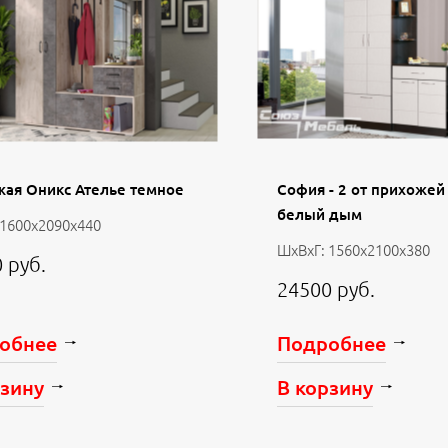
ая Оникс Ателье темное
София - 2 от прихоже
белый дым
 1600х2090х440
ШхВхГ: 1560х2100х380
 руб.
24500 руб.
обнее
Подробнее
рзину
В корзину