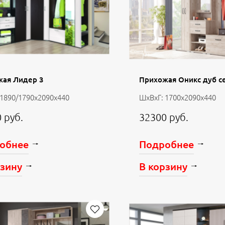
жая Лидер 3
Прихожая Оникс дуб с
 1890/1790х2090х440
ШхВхГ: 1700х2090х440
 руб.
32300 руб.
обнее
Подробнее
рзину
В корзину