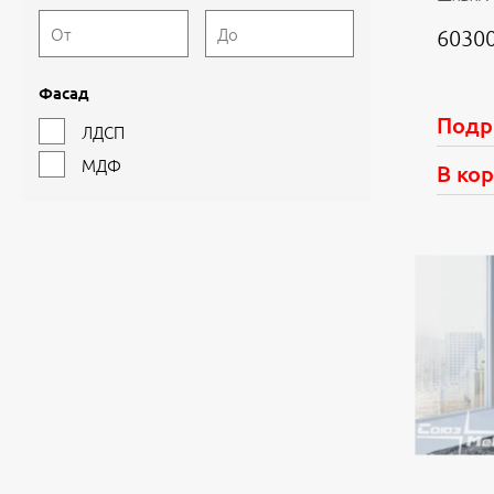
60300
Фасад
Подр
ЛДСП
МДФ
В ко