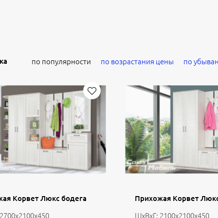
ка
по популярности
по возрастания цены
по убыва
ая Корвет Люкс бодега
Прихожая Корвет Люкс
 2700х2100х450
ШхВхГ: 2100х2100х450