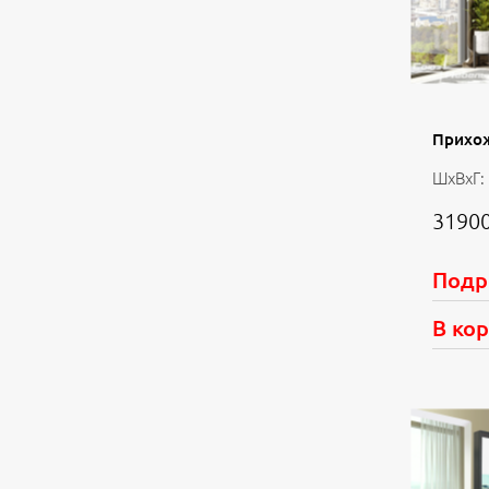
Прихож
ШхВхГ:
31900
Подр
В ко