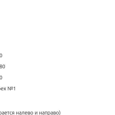
0
80
0
рех №1
рается налево и направо)