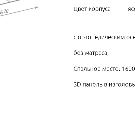
Цвет корпуса
яс
с ортопедическим ос
без матраса,
Спальное место: 160
3D панель в изголов