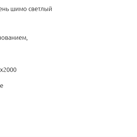
ень шимо светлый
нованием,
0х2000
ье