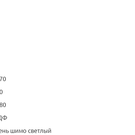
70
0
80
ДФ
ень шимо светлый