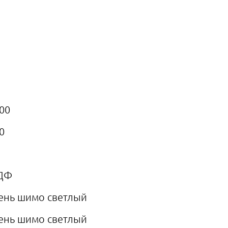
00
0
ДФ
ень шимо светлый
ень шимо светлый