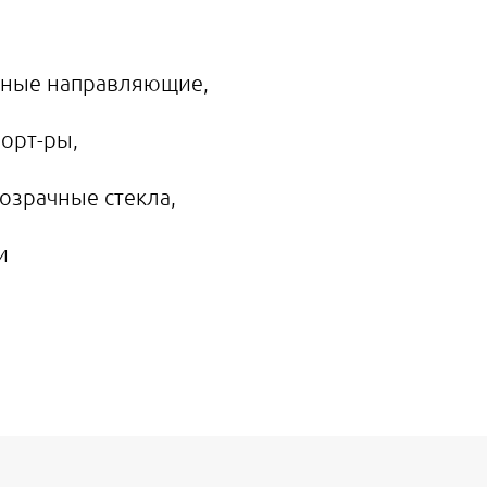
тные направляющие,
морт-ры,
озрачные стекла,
и