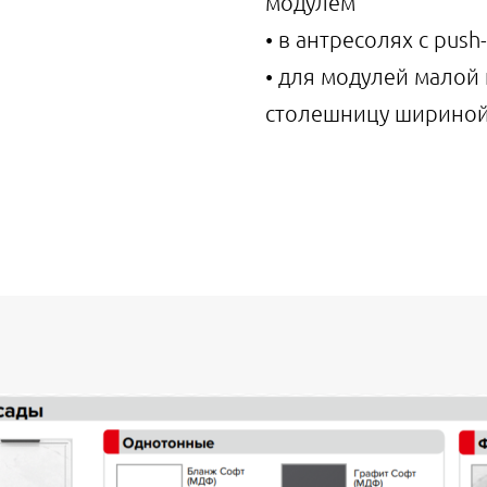
модулем
• в антресолях с pus
• для модулей малой
столешницу шириной