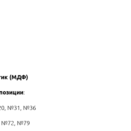
тик (МДФ)
позиции
:
20, №31, №36
, №72, №79