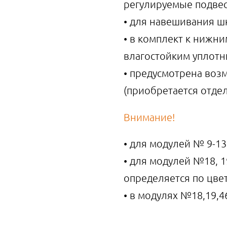
регулируемые подве
• для навешивания ш
• в комплект к нижн
влагостойким уплот
• предусмотрена воз
(приобретается отде
Внимание!
• для модулей № 9-13
• для модулей №18, 19,
определяется по цв
• в модулях №18,19,4