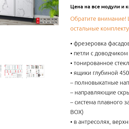
Цена на все модули и
Обратите внимание! Ц
остальные комплект
• фрезеровка фасадо
• петли с доводчиком
• тонированное стек
• ящики глубиной 450
– полновыкатные на
– направляющие скры
– система плавного 
BOX)
• в антресолях, вер