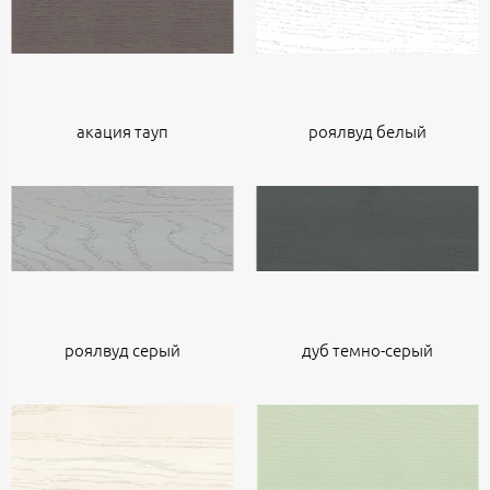
акация тауп
роялвуд белый
роялвуд серый
дуб темно-серый