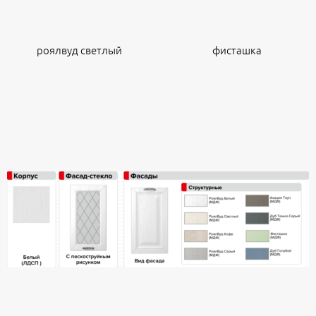
роялвуд светлый
фисташка