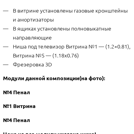
В витрине установлены газовые кронштейны
и амортизаторы
В ящиках установлены полновыкатные
направляющие
Ниша под телевизор Витрина №1 — (1.2×0.81),
Витрина №5 — (1.18х0.76)
Фрезеровка 3D
Модули данной композиции(на фото):
№4 Пенал
№1 Витрина
№4 Пенал
Цена на все модули указана ниже!